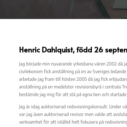
Henric Dahlquist, född 26 septe
Jag började min nuvarande yrkesbana våren 2002 då 
civilekonom fick anställning på en av Sveriges ledande
arbetade jag fram till hösten 2005 då jag fick erbjudan
anställning på en medelstor revisionsbyrå i centrala T
bestämde jag mig för att stå på egna ben och startad
Jag är idag auktoriserad redovisningskonsult. Under vår
var jag även auktoriserad revisor men valde att avslut
verksamhet för att istället helt fokusera på redovisnin