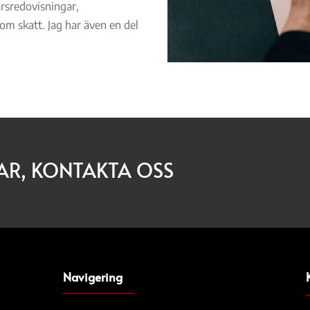
årsredovisningar,
om skatt. Jag har även en del
AR, KONTAKTA OSS
Navigering