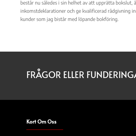
består nu således i sin helhet av att upprätta bokslut, 
inkomstdeklarationer och ge kvalificerad rådgivning in
kunder som jag bistår med löpande bokföring.
FRÅGOR ELLER FUNDERING
Kort Om Oss