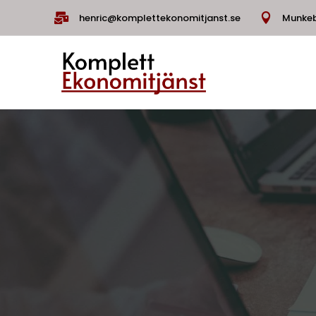

henric@komplettekonomitjanst.se

Munkeb