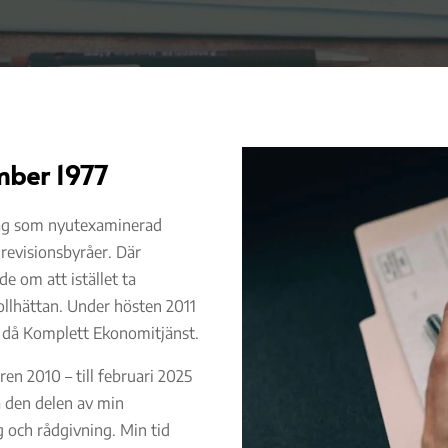
mber 1977
jag som nyutexaminerad
 revisionsbyråer. Där
de om att istället ta
rollhättan. Under hösten 2011
e då Komplett Ekonomitjänst.
en 2010 – till februari 2025
a den delen av min
g och rådgivning. Min tid