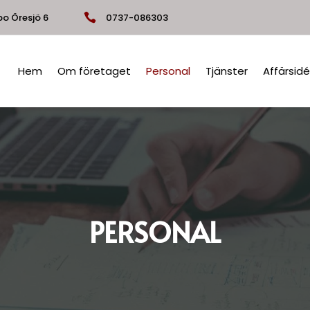
o Öresjö 6

0737-086303
Hem
Om företaget
Personal
Tjänster
Affärsidé
PERSONAL